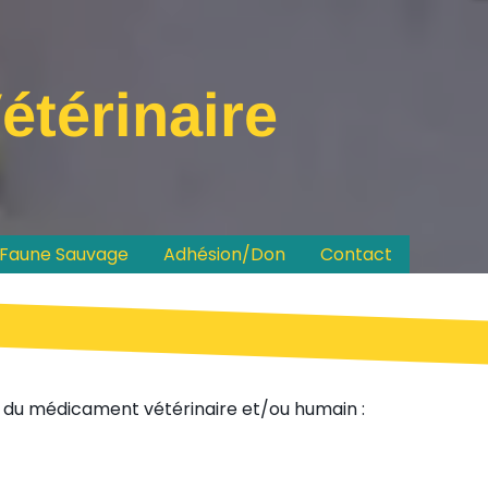
étérinaire
Faune Sauvage
Adhésion/Don
Contact
s du médicament vétérinaire et/ou humain :