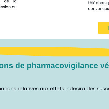
e de la
téléphon
ission au
convenues,
ions de pharmacovigilance vé
mations relatives aux effets indésirables susc