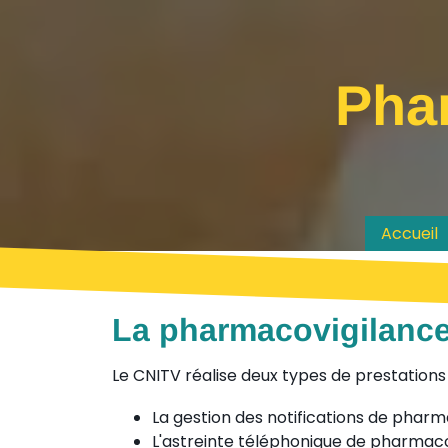
Phar
Accueil
La pharmacovigilance 
Le CNITV réalise deux types de prestation
La gestion des notifications de pharm
L'astreinte téléphonique de pharmaco