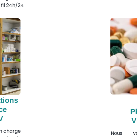
 fil 24h/24
ations
ce
P
V
V
n charge
Nous vo