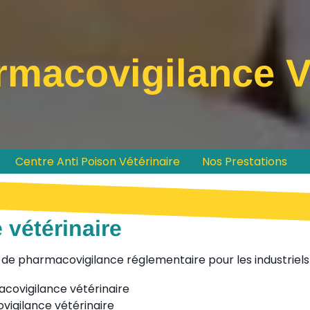
macovigilance V
Centre Anti Poison Vétérinaire
Nos Prestations
vétérinaire
s de pharmacovigilance réglementaire pour les industriel
acovigilance vétérinaire
vigilance vétérinaire